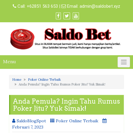
Skip
Call:
+62851 563 653
|
Email:
admin@saldobet.xyz
to
content
Menu
Home
Poker Online Terbaik
Anda Pemula? Ingin Tahu Rumus Poker Jitu? Yuk Simak!
Anda Pemula? Ingin Tahu Rumus
Poker Jitu? Yuk Simak!
SaldoBlogSpot
Poker Online Terbaik
Februari 7, 2023