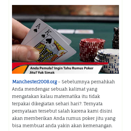
Manchester2008.org
– Sebelumnya pernahkah
Anda mendengar sebuah kalimat yang
mengatakan kalau matematika itu tidak
terpakai dikegiatan sehari hari?. Ternyata
pernyataan tersebut salah karena kami disini
akan memberikan Anda rumus poker jitu yang
bisa membuat anda yakin akan kemenangan.