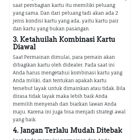
saat pembagian kartu itu memiliki peluang
yang sama. Dan dari peluang tadi akan ada 2
jenis kondisi kartu yang ada, yaitu kartu pair
dan kartu yang bukan pasangan.
3. Ketahuilah Kombinasi Kartu
Diawal
Saat Permainan dimulai, para pemain akan
dibagikan kartu oleh didealer. Pada saat ini
Anda harus mengetahui kombinasi kartu yang
Anda miliki, dan tentukan apakah kartu
tersebut layak untuk dimainkan atau tidak. Bila
dirasa tidak layak maka lebih baik Anda
memilih menyerah dan biarkan lawan Anda
maju. Karena ini juga bisa menjadi strategi awal
yang baik.
4. Jangan Terlalu Mudah Ditebak