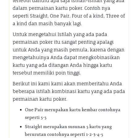
terlebih dahulu apa saja istilah-istilah yang ada
dalam permainan kartu poker. Contoh nya
seperti Straight, One Pair, Four of a kind, Three of
a kind dan masih banyak lagi.
Untuk mengetahui Istilah yang ada pada
permainan poker itu sangat penting apalagi
untuk Anda yang masih pemula, karena dengan
mengetahuinya Anda dapat mengkobinasikan
kartu yang ada ditangan Anda hingga kartu
tersebut memiliki poin tinggi.
Berikut ini kami kami akan memberitahu Anda
beberapa istilah kombinasi kartu yang ada pada
permainan kartu poker.
One Pair merupakan kartu kembar contohnya
seperti 5-5
Straight merupakan susunan 5 kartu yang
berurutan contohnya seperti 1-2-3-4-5