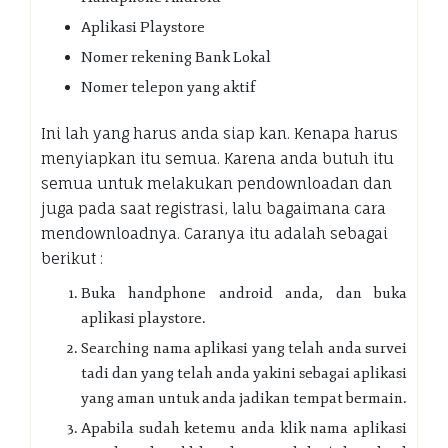
Aplikasi Playstore
Nomer rekening Bank Lokal
Nomer telepon yang aktif
Ini lah yang harus anda siap kan. Kenapa harus
menyiapkan itu semua. Karena anda butuh itu
semua untuk melakukan pendownloadan dan
juga pada saat registrasi, lalu bagaimana cara
mendownloadnya. Caranya itu adalah sebagai
berikut :
Buka handphone android anda, dan buka
aplikasi playstore.
Searching nama aplikasi yang telah anda survei
tadi dan yang telah anda yakini sebagai aplikasi
yang aman untuk anda jadikan tempat bermain.
Apabila sudah ketemu anda klik nama aplikasi