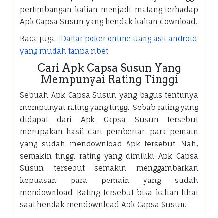
pertimbangan kalian menjadi matang terhadap
Apk Capsa Susun yang hendak kalian download.
Baca juga :
Daftar poker online uang asli android
yang mudah tanpa ribet
Cari Apk Capsa Susun Yang
Mempunyai Rating Tinggi
Sebuah Apk Capsa Susun yang bagus tentunya
mempunyai rating yang tinggi. Sebab rating yang
didapat dari Apk Capsa Susun tersebut
merupakan hasil dari pemberian para pemain
yang sudah mendownload Apk tersebut. Nah,
semakin tinggi rating yang dimiliki Apk Capsa
Susun tersebut semakin menggambarkan
kepuasan para pemain yang sudah
mendownload. Rating tersebut bisa kalian lihat
saat hendak mendownload Apk Capsa Susun.