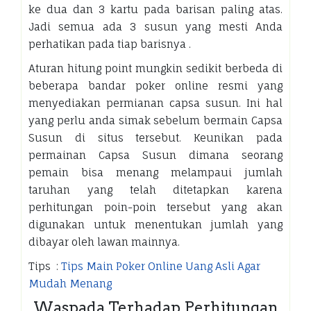
ke dua dan 3 kartu pada barisan paling atas.
Jadi semua ada 3 susun yang mesti Anda
perhatikan pada tiap barisnya .
Aturan hitung point mungkin sedikit berbeda di
beberapa bandar poker online resmi yang
menyediakan permianan capsa susun. Ini hal
yang perlu anda simak sebelum bermain Capsa
Susun di situs tersebut. Keunikan pada
permainan Capsa Susun dimana seorang
pemain bisa menang melampaui jumlah
taruhan yang telah ditetapkan karena
perhitungan poin-poin tersebut yang akan
digunakan untuk menentukan jumlah yang
dibayar oleh lawan mainnya.
Tips :
Tips Main Poker Online Uang Asli Agar
Mudah Menang
Waspada Terhadap Perhitungan