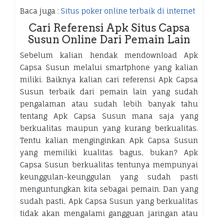
Baca juga :
Situs poker online terbaik di internet
Cari Referensi Apk Situs Capsa
Susun Online Dari Pemain Lain
Sebelum kalian hendak mendownload Apk
Capsa Susun melalui smartphone yang kalian
miliki. Baiknya kalian cari referensi Apk Capsa
Susun terbaik dari pemain lain yang sudah
pengalaman atau sudah lebih banyak tahu
tentang Apk Capsa Susun mana saja yang
berkualitas maupun yang kurang berkualitas.
Tentu kalian menginginkan Apk Capsa Susun
yang memiliki kualitas bagus, bukan? Apk
Capsa Susun berkualitas tentunya mempunyai
keunggulan-keunggulan yang sudah pasti
menguntungkan kita sebagai pemain. Dan yang
sudah pasti, Apk Capsa Susun yang berkualitas
tidak akan mengalami gangguan jaringan atau