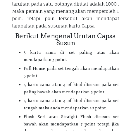
taruhan pada satu poinnya dinilai adalah 1000 .
Maka pemain yang menang akan memperoleh 1
poin. Tetapi poin tersebut akan mendapat
tambahan pada susunan kartu Capsa.
Berikut Mengenal Urutan Capsa
Susun
3 kartu sama di set paling atas akan
mendapatkan 3 point.
Full House pada set tengah akan mendapatkan
3 point.
4 kartu sama atau 4 of kind disusun pada set
paling bawah akan mendapatkan 5 point .
4 kartu sama atau 4 of kind disusun pada set
tengah maka anda mendapatkan 10 point.
Flush Seri atau Straight Flush disusun set
bawah akan mendapatkan 7 point tetapi jika