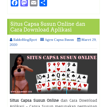
Facebook
Mastodon
Email
Share
Situs Capsa Susun Online dan
Cara Download Aplikasi
SaldoBlogSpot
Agen Capsa Susun
Maret 29,
2020
Situs Capsa Susun Online
dan Cara Download
Aplikasi – Capsa Susun merupakan permainan