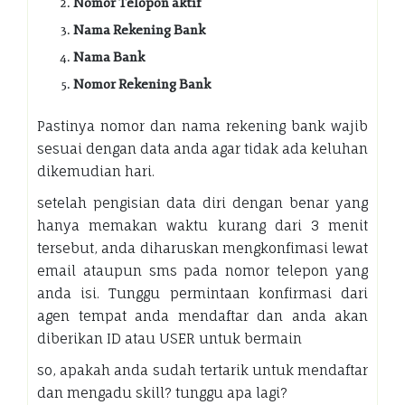
Nomor Telopon aktif
Nama Rekening Bank
Nama Bank
Nomor Rekening Bank
Pastinya nomor dan nama rekening bank wajib
sesuai dengan data anda agar tidak ada keluhan
dikemudian hari.
setelah pengisian data diri dengan benar yang
hanya memakan waktu kurang dari 3 menit
tersebut, anda diharuskan mengkonfimasi lewat
email ataupun sms pada nomor telepon yang
anda isi. Tunggu permintaan konfirmasi dari
agen tempat anda mendaftar dan anda akan
diberikan ID atau USER untuk bermain
so, apakah anda sudah tertarik untuk mendaftar
dan mengadu skill? tunggu apa lagi?