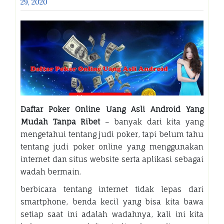
29, 2020
Daftar Poker Online Uang Asli Android Yang
Mudah Tanpa Ribet
– banyak dari kita yang
mengetahui tentang judi poker, tapi belum tahu
tentang judi poker online yang menggunakan
internet dan situs website serta aplikasi sebagai
wadah bermain.
berbicara tentang internet tidak lepas dari
smartphone, benda kecil yang bisa kita bawa
setiap saat ini adalah wadahnya, kali ini kita