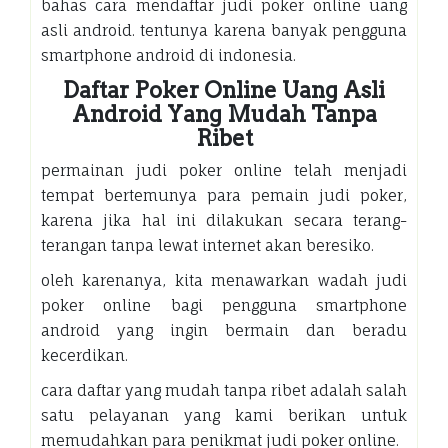
bahas cara mendaftar judi poker online uang
asli android. tentunya karena banyak pengguna
smartphone android di indonesia.
Daftar Poker Online Uang Asli
Android Yang Mudah Tanpa
Ribet
permainan judi poker online telah menjadi
tempat bertemunya para pemain judi poker,
karena jika hal ini dilakukan secara terang-
terangan tanpa lewat internet akan beresiko.
oleh karenanya, kita menawarkan wadah judi
poker online bagi pengguna smartphone
android yang ingin bermain dan beradu
kecerdikan.
cara daftar yang mudah tanpa ribet adalah salah
satu pelayanan yang kami berikan untuk
memudahkan para penikmat judi poker online.