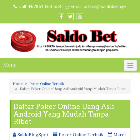
Skip
Call:
+62851 563 653
|
Email:
admin@saldobet.xyz
to
content
Menu
Home
Poker Online Terbaik
Daftar Poker Online Uang Asli Android Yang Mudah Tanpa Ribet
Daftar Poker Online Uang Asli
Android Yang Mudah Tanpa
Ribet
SaldoBlogSpot
Poker Online Terbaik
Maret