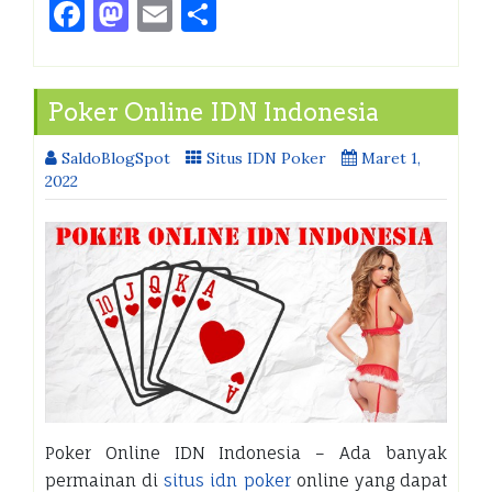
Facebook
Mastodon
Email
Share
Poker Online IDN Indonesia
SaldoBlogSpot
Situs IDN Poker
Maret 1,
2022
Poker Online IDN Indonesia – Ada banyak
permainan di
situs idn poker
online yang dapat