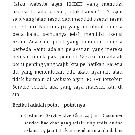
Kalau website agen IBCBET yang memiliki
lisensi itu ada banyak, tidak hanya 1 – 2 agen
saja yang telah resmi dan memiliki lisensi resmi
seperti itu. Namun apa yang membuat mereka
beda kalau semuanya telah memiliki lisensi
resmi. Ada satu point yang membuat mereka
berbeda yaitu adalah pelayanan yang mereka
berikan untuk para pemain. Service itu adalah
point penting yang wajib kita perhatikan. Karena
itu yang menentukan kita akan nyaman atau
tidak bermain di website agen IBCBET tersebut.
Service seperti apa yang saya maksud kan di
sini.
Berikut adalah point – point nya
Costumer Service Live Chat 24 Jam : Costumer
service live chat yang selalu siap sedia online
selama 24 jam ini akan membantu anda dalam