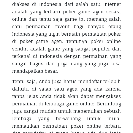
diakses di Indonesia dari salah satu Internet
adalah yang terbaru poker game agen secara
online dan tentu saja game ini memang salah
satu permainan favorit bagi banyak orang
Indonesia yang ingin bermain permainan poker
di poker game agen. Tentunya poker online
sendiri adalah game yang sangat populer dan
terkenal di Indonesia dengan permainan yang
sangat bagus dan juga uang yang juga bisa
mendapatkan besar.
Tentu saja, Anda juga harus mendaftar terlebih
dahulu di salah satu agen yang ada karena
tanpa jelas Anda tidak akan dapat mengakses
permainan di lembaga game online. Beruntung
juga sangat mudah untuk menemukan sebuah
lembaga yang berwenang untuk mulai
memainkan permainan poker online terbaru