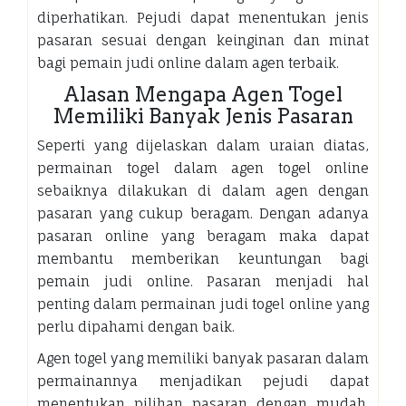
diperhatikan. Pejudi dapat menentukan jenis
pasaran sesuai dengan keinginan dan minat
bagi pemain judi online dalam agen terbaik.
Alasan Mengapa Agen Togel
Memiliki Banyak Jenis Pasaran
Seperti yang dijelaskan dalam uraian diatas,
permainan togel dalam agen togel online
sebaiknya dilakukan di dalam agen dengan
pasaran yang cukup beragam. Dengan adanya
pasaran online yang beragam maka dapat
membantu memberikan keuntungan bagi
pemain judi online. Pasaran menjadi hal
penting dalam permainan judi togel online yang
perlu dipahami dengan baik.
Agen togel yang memiliki banyak pasaran dalam
permainannya menjadikan pejudi dapat
menentukan pilihan pasaran dengan mudah.