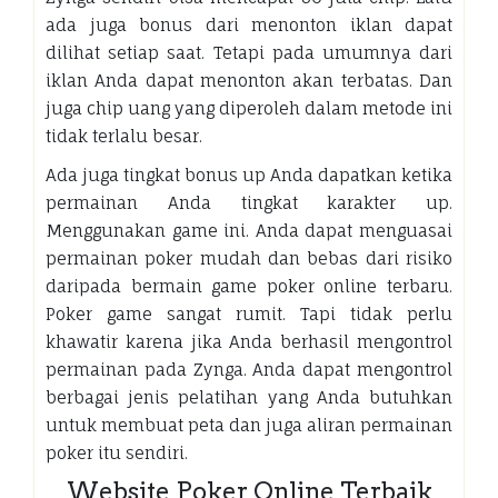
ada juga bonus dari menonton iklan dapat
dilihat setiap saat. Tetapi pada umumnya dari
iklan Anda dapat menonton akan terbatas. Dan
juga chip uang yang diperoleh dalam metode ini
tidak terlalu besar.
Ada juga tingkat bonus up Anda dapatkan ketika
permainan Anda tingkat karakter up.
Menggunakan game ini. Anda dapat menguasai
permainan poker mudah dan bebas dari risiko
daripada bermain game poker online terbaru.
Poker game sangat rumit. Tapi tidak perlu
khawatir karena jika Anda berhasil mengontrol
permainan pada Zynga. Anda dapat mengontrol
berbagai jenis pelatihan yang Anda butuhkan
untuk membuat peta dan juga aliran permainan
poker itu sendiri.
Website Poker Online Terbaik