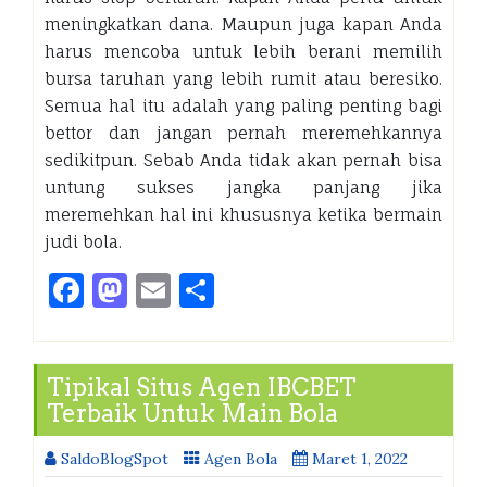
meningkatkan dana. Maupun juga kapan Anda
harus mencoba untuk lebih berani memilih
bursa taruhan yang lebih rumit atau beresiko.
Semua hal itu adalah yang paling penting bagi
bettor dan jangan pernah meremehkannya
sedikitpun. Sebab Anda tidak akan pernah bisa
untung sukses jangka panjang jika
meremehkan hal ini khususnya ketika bermain
judi bola.
Facebook
Mastodon
Email
Share
Tipikal Situs Agen IBCBET
Terbaik Untuk Main Bola
SaldoBlogSpot
Agen Bola
Maret 1, 2022