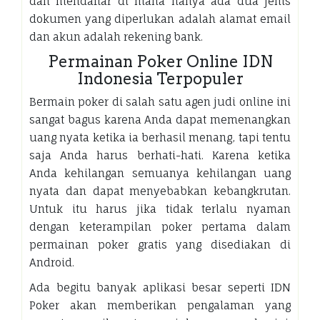
dan mendaftar di mana hanya ada dua jenis
dokumen yang diperlukan adalah alamat email
dan akun adalah rekening bank.
Permainan Poker Online IDN
Indonesia Terpopuler
Bermain poker di salah satu agen judi online ini
sangat bagus karena Anda dapat memenangkan
uang nyata ketika ia berhasil menang, tapi tentu
saja Anda harus berhati-hati. Karena ketika
Anda kehilangan semuanya kehilangan uang
nyata dan dapat menyebabkan kebangkrutan.
Untuk itu harus jika tidak terlalu nyaman
dengan keterampilan poker pertama dalam
permainan poker gratis yang disediakan di
Android.
Ada begitu banyak aplikasi besar seperti IDN
Poker akan memberikan pengalaman yang