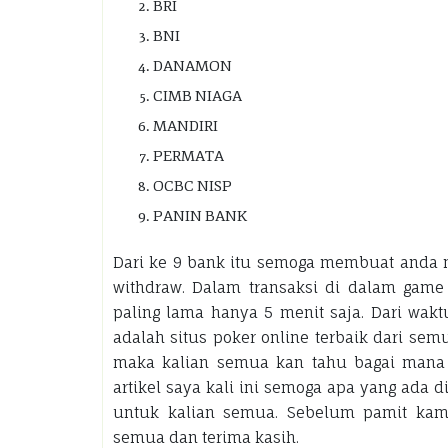
BRI
BNI
DANAMON
CIMB NIAGA
MANDIRI
PERMATA
OCBC NISP
PANIN BANK
Dari ke 9 bank itu semoga membuat anda 
withdraw. Dalam transaksi di dalam game 
paling lama hanya 5 menit saja. Dari wak
adalah situs poker online terbaik dari se
maka kalian semua kan tahu bagai mana s
artikel saya kali ini semoga apa yang ada d
untuk kalian semua. Sebelum pamit ka
semua dan terima kasih.