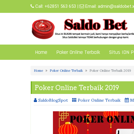
Skip
Call:
+62851 563 653
|
Email:
admin@saldobet.
to
content
Home
Poker Online Terbaik
Situs IDN P
Home
Poker Online Terbaik
Poker Online Terbaik 2019
Poker Online Terbaik 2019
SaldoBlogSpot
Poker Online Terbaik
M