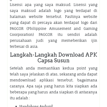
Lisensi apa yang saya maksud. Lisensi yang
saya maksud adalah logo yang terdapat di
halaman website tersebut. Pastinya website
yang dapat di percaya akan terdapat logo dari
PAGCOR (Philippine Amusement and Gaming
Coorporation) PAGCOR itu sendiri adalah
perusahaan judi yang memeberikan ijin
terbesar di asia.
Langkah-Langkah Download APK
Capsa Susun
Setelah anda memastikan kedua point yang
telah saya jelaskan di atas, sekarang anda dapat
mendownload aplikasi tersebut, bagaimana
caranya. Apa saja yang harus kita siapkan ada
beberapa yang harus anda siapkan di antaranya
itu adalah :
Handphone Android