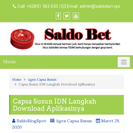
Skip
Call:
+62851 563 653
|
Email:
admin@saldobet.xyz
to
content
Menu
Home
Agen Capsa Susun
Capsa Susun IDN Langkah Download Aplikasinya
Capsa Susun IDN Langkah
Download Aplikasinya
SaldoBlogSpot
Agen Capsa Susun
Maret 29,
2020