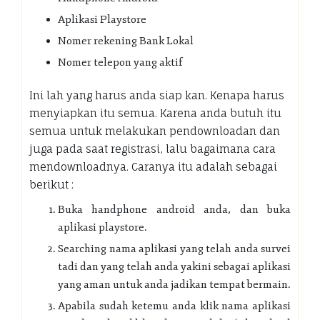
Aplikasi Playstore
Nomer rekening Bank Lokal
Nomer telepon yang aktif
Ini lah yang harus anda siap kan. Kenapa harus
menyiapkan itu semua. Karena anda butuh itu
semua untuk melakukan pendownloadan dan
juga pada saat registrasi, lalu bagaimana cara
mendownloadnya. Caranya itu adalah sebagai
berikut :
Buka handphone android anda, dan buka
aplikasi playstore.
Searching nama aplikasi yang telah anda survei
tadi dan yang telah anda yakini sebagai aplikasi
yang aman untuk anda jadikan tempat bermain.
Apabila sudah ketemu anda klik nama aplikasi