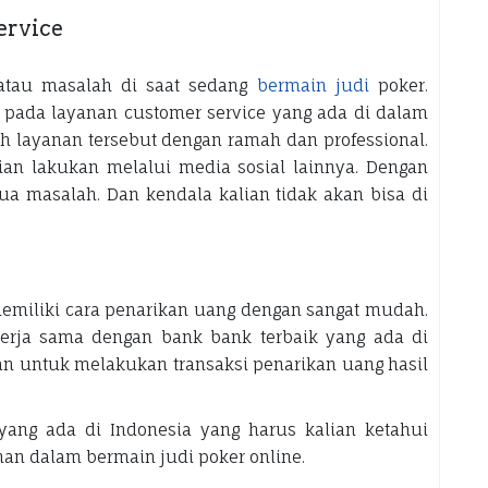
ervice
atau masalah di saat sedang
bermain judi
poker.
 pada layanan customer service yang ada di dalam
leh layanan tersebut dengan ramah dan professional.
ian lakukan melalui media sosial lainnya. Dengan
mua masalah. Dan kendala kalian tidak akan bisa di
memiliki cara penarikan uang dengan sangat mudah.
kerja sama dengan bank bank terbaik yang ada di
an untuk melakukan transaksi penarikan uang hasil
 yang ada di Indonesia yang harus kalian ketahui
han dalam bermain judi poker online.