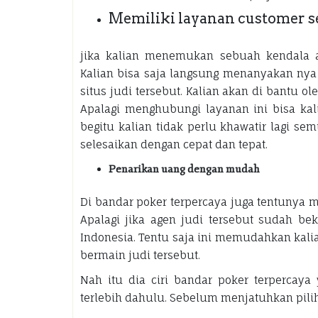
Memiliki layanan customer s
jika kalian menemukan sebuah kendala 
Kalian bisa saja langsung menanyakan nya
situs judi tersebut. Kalian akan di bantu o
Apalagi menghubungi layanan ini bisa kal
begitu kalian tidak perlu khawatir lagi se
selesaikan dengan cepat dan tepat.
Penarikan uang dengan mudah
Di bandar poker terpercaya juga tentunya 
Apalagi jika agen judi tersebut sudah be
Indonesia. Tentu saja ini memudahkan kali
bermain judi tersebut.
Nah itu dia ciri bandar poker terpercaya
terlebih dahulu. Sebelum menjatuhkan pili