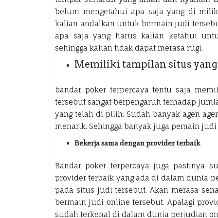
belum mengetahui apa saja yang di milik
kalian andalkan untuk bermain judi terseb
apa saja yang harus kalian ketahui un
sehingga kalian tidak dapat merasa rugi.
Memiliki tampilan situs yan
bandar poker terpercaya tentu saja memil
tersebut sangat berpengaruh terhadap jum
yang telah di pilih. Sudah banyak agen ag
menarik. Sehingga banyak juga pemain judi 
Bekerja sama dengan provider terbaik
Bandar poker terpercaya juga pastinya 
provider terbaik yang ada di dalam dunia pe
pada situs judi tersebut. Akan merasa se
bermain judi online tersebut. Apalagi pro
sudah terkenal di dalam dunia perjudian on