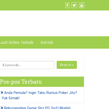
Judi Online Terbaik
Kontak
Search »
Pos-pos Terbaru
Anda Pemula? Ingin Tahu Rumus Poker Jitu?
Yuk Simak!
Rekomendasi Game Slot PG Soft Mudah