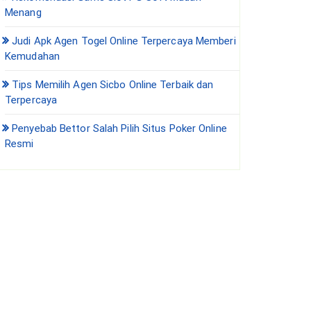
Menang
Judi Apk Agen Togel Online Terpercaya Memberi
Kemudahan
Tips Memilih Agen Sicbo Online Terbaik dan
Terpercaya
Penyebab Bettor Salah Pilih Situs Poker Online
Resmi