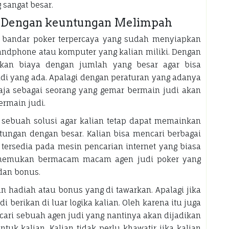
sangat besar.
a Dengan keuntungan Melimpah
k bandar poker terpercaya yang sudah menyiapkan
andphone atau komputer yang kalian miliki. Dengan
arkan biaya dengan jumlah yang besar agar bisa
di yang ada. Apalagi dengan peraturan yang adanya
saja sebagai seorang yang gemar bermain judi akan
ermain judi.
h sebuah solusi agar kalian tetap dapat memainkan
ungan dengan besar. Kalian bisa mencari berbagai
tersedia pada mesin pencarian internet yang biasa
menemukan bermacam macam agen judi poker yang
dan bonus.
 hadiah atau bonus yang di tawarkan. Apalagi jika
 berikan di luar logika kalian. Oleh karena itu juga
cari sebuah agen judi yang nantinya akan dijadikan
k kalian. Kalian tidak perlu khawatir jika kalian