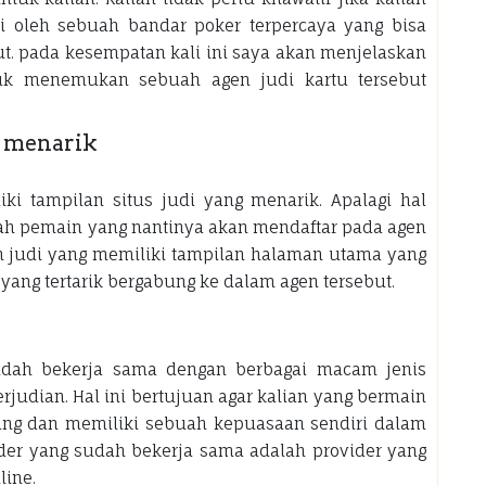
i oleh sebuah bandar poker terpercaya yang bisa
ut. pada kesempatan kali ini saya akan menjelaskan
tuk menemukan sebuah agen judi kartu tersebut
g menarik
iki tampilan situs judi yang menarik. Apalagi hal
lah pemain yang nantinya akan mendaftar pada agen
en judi yang memiliki tampilan halaman utama yang
yang tertarik bergabung ke dalam agen tersebut.
sudah bekerja sama dengan berbagai macam jenis
rjudian. Hal ini bertujuan agar kalian yang bermain
nang dan memiliki sebuah kepuasaan sendiri dalam
vider yang sudah bekerja sama adalah provider yang
line.