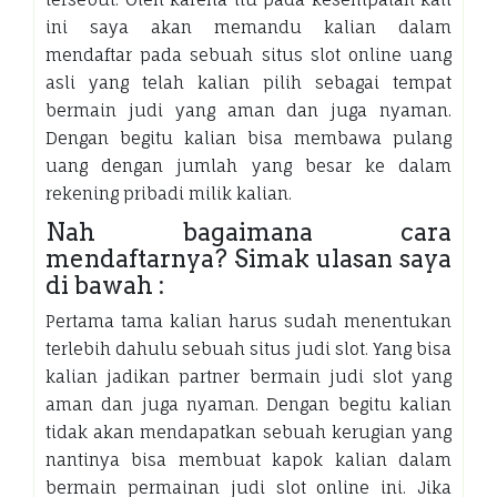
ini saya akan memandu kalian dalam
mendaftar pada sebuah situs slot online uang
asli yang telah kalian pilih sebagai tempat
bermain judi yang aman dan juga nyaman.
Dengan begitu kalian bisa membawa pulang
uang dengan jumlah yang besar ke dalam
rekening pribadi milik kalian.
Nah bagaimana cara
mendaftarnya? Simak ulasan saya
di bawah :
Pertama tama kalian harus sudah menentukan
terlebih dahulu sebuah situs judi slot. Yang bisa
kalian jadikan partner bermain judi slot yang
aman dan juga nyaman. Dengan begitu kalian
tidak akan mendapatkan sebuah kerugian yang
nantinya bisa membuat kapok kalian dalam
bermain permainan judi slot online ini. Jika