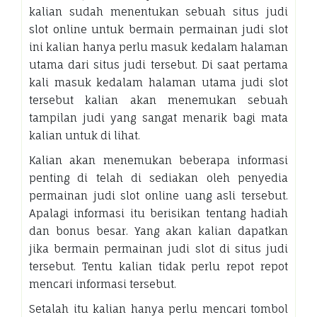
kalian sudah menentukan sebuah situs judi
slot online untuk bermain permainan judi slot
ini kalian hanya perlu masuk kedalam halaman
utama dari situs judi tersebut. Di saat pertama
kali masuk kedalam halaman utama judi slot
tersebut kalian akan menemukan sebuah
tampilan judi yang sangat menarik bagi mata
kalian untuk di lihat.
Kalian akan menemukan beberapa informasi
penting di telah di sediakan oleh penyedia
permainan judi slot online uang asli tersebut.
Apalagi informasi itu berisikan tentang hadiah
dan bonus besar. Yang akan kalian dapatkan
jika bermain permainan judi slot di situs judi
tersebut. Tentu kalian tidak perlu repot repot
mencari informasi tersebut.
Setalah itu kalian hanya perlu mencari tombol