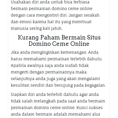
Usahakan diri anda untuk bisa terbiasa
bermain permainan domino ceme online
dengan cara mengontrol diri. Jangan serakah
dan emosi karena hal itu yang membuat
manusia sering kali jatuh.
Kurang Paham Bermain Situs
Domino Ceme Online
Jika anda menginginkan kemenangan. Anda
harus memahami permainan terlebih dahulu.
Apabila awalnya saja anda sudah tidak
mengerti dengan permainannya maka
selanjutnya anda juga yang akan mengalami
kesulitan sendiri dan berujung pada kegagalan.
Siapkan diri anda terlebih dahulu agar anda
tidak salah melangkah pada saat anda bermain
permainan domino ceme online. Kunci sukses
anda dalam bermain adalah memahami alur