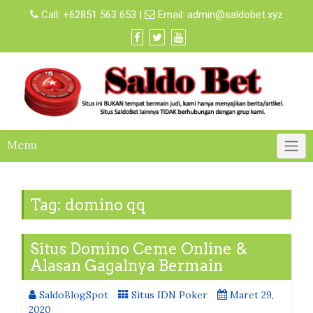
Skip
Call:
+62851 563 653
|
Email:
admin@saldobet.xyz
to
content
Menu
Tag:
domino qq
Situs Domino Ceme Online &
Alasan Gagalnya Bermain
SaldoBlogSpot
Situs IDN Poker
Maret 29,
2020