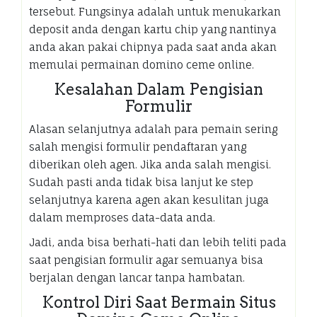
tersebut. Fungsinya adalah untuk menukarkan
deposit anda dengan kartu chip yang nantinya
anda akan pakai chipnya pada saat anda akan
memulai permainan domino ceme online.
Kesalahan Dalam Pengisian
Formulir
Alasan selanjutnya adalah para pemain sering
salah mengisi formulir pendaftaran yang
diberikan oleh agen. Jika anda salah mengisi.
Sudah pasti anda tidak bisa lanjut ke step
selanjutnya karena agen akan kesulitan juga
dalam memproses data-data anda.
Jadi, anda bisa berhati-hati dan lebih teliti pada
saat pengisian formulir agar semuanya bisa
berjalan dengan lancar tanpa hambatan.
Kontrol Diri Saat Bermain Situs