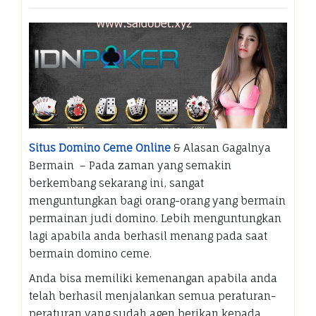
Situs Domino Ceme Online
& Alasan Gagalnya
Bermain – Pada zaman yang semakin
berkembang sekarang ini, sangat
menguntungkan bagi orang-orang yang bermain
permainan judi domino. Lebih menguntungkan
lagi apabila anda berhasil menang pada saat
bermain domino ceme.
Anda bisa memiliki kemenangan apabila anda
telah berhasil menjalankan semua peraturan-
peraturan yang sudah agen berikan kepada