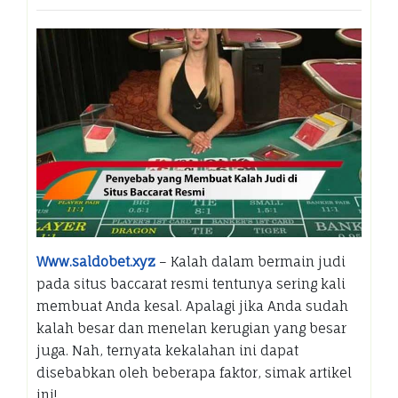
Www.saldobet.xyz
– Kalah dalam bermain judi
pada situs baccarat resmi tentunya sering kali
membuat Anda kesal. Apalagi jika Anda sudah
kalah besar dan menelan kerugian yang besar
juga. Nah, ternyata kekalahan ini dapat
disebabkan oleh beberapa faktor, simak artikel
ini!