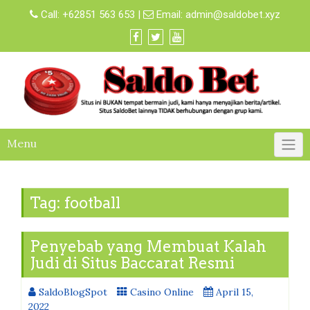
Skip
Call:
+62851 563 653
|
Email:
admin@saldobet.xyz
to
content
Menu
Tag:
football
Penyebab yang Membuat Kalah
Judi di Situs Baccarat Resmi
SaldoBlogSpot
Casino Online
April 15,
2022