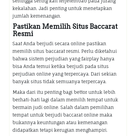
sehingga sering kali terjelembab pada jurang
kekalahan. Jadi penting untuk menetapkan
jumlah kemenangan.
Pastikan Memilih Situs Baccarat
Resmi
Saat Anda berjudi secara online pastikan
memilih situs baccarat resmi. Perlu diketahui
bahwa sistem perjudian yang fairplay hanya
bisa Anda temui ketika berjudi pada situs
perjudian online yang terpercaya. Dari sekian
banyak situs tidak semuanya terpercaya.
Maka dari itu penting bagi bettor untuk lebih
berhati-hati lagi dalam memilih tempat untuk
bermain judi online. Salah dalam pemilihan
tempat untuk berjudi baccarat online maka
bukannya keuntungan atau kemenangan
didapatkan tetapi kerugian menghampiri.