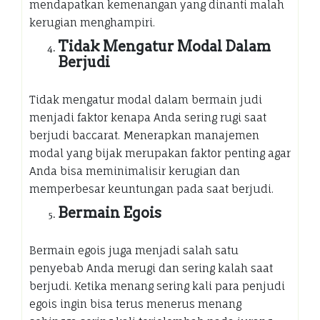
mendapatkan kemenangan yang dinanti malah
kerugian menghampiri.
Tidak Mengatur Modal Dalam
Berjudi
Tidak mengatur modal dalam bermain judi
menjadi faktor kenapa Anda sering rugi saat
berjudi baccarat. Menerapkan manajemen
modal yang bijak merupakan faktor penting agar
Anda bisa meminimalisir kerugian dan
memperbesar keuntungan pada saat berjudi.
Bermain Egois
Bermain egois juga menjadi salah satu
penyebab Anda merugi dan sering kalah saat
berjudi. Ketika menang sering kali para penjudi
egois ingin bisa terus menerus menang