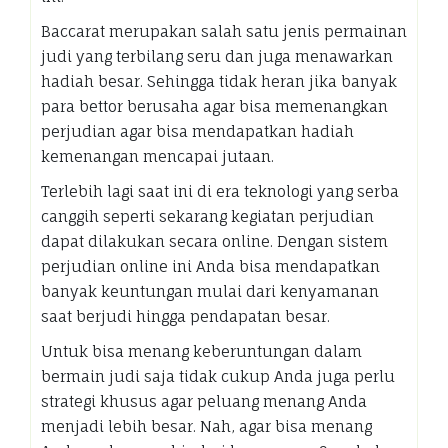
Baccarat merupakan salah satu jenis permainan
judi yang terbilang seru dan juga menawarkan
hadiah besar. Sehingga tidak heran jika banyak
para bettor berusaha agar bisa memenangkan
perjudian agar bisa mendapatkan hadiah
kemenangan mencapai jutaan.
Terlebih lagi saat ini di era teknologi yang serba
canggih seperti sekarang kegiatan perjudian
dapat dilakukan secara online. Dengan sistem
perjudian online ini Anda bisa mendapatkan
banyak keuntungan mulai dari kenyamanan
saat berjudi hingga pendapatan besar.
Untuk bisa menang keberuntungan dalam
bermain judi saja tidak cukup Anda juga perlu
strategi khusus agar peluang menang Anda
menjadi lebih besar. Nah, agar bisa menang