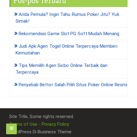
Pos-pos Terbaru
Anda Pemula? Ingin Tahu Rumus Poker Jitu? Yuk
Simak!
Rekomendasi Game Slot PG Soft Mudah Menang
Judi Apk Agen Togel Online Terpercaya Memberi
Kemudahan
Tips Memilih Agen Sicbo Online Terbaik dan
Terpercaya
Penyebab Bettor Salah Pilih Situs Poker Online Resmi
Site Title, Some rights reserved.
Terms of Use - Privacy Policy
WordPress Di Business Theme