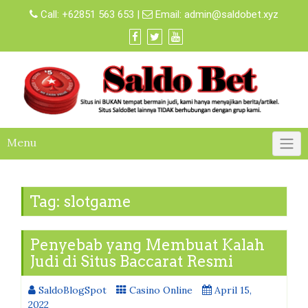
Skip
Call:
+62851 563 653
|
Email:
admin@saldobet.xyz
to
content
Menu
Tag:
slotgame
Penyebab yang Membuat Kalah
Judi di Situs Baccarat Resmi
SaldoBlogSpot
Casino Online
April 15,
2022