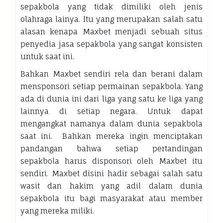
sepakbola yang tidak dimiliki oleh jenis
olahraga lainya. Itu yang merupakan salah satu
alasan kenapa Maxbet menjadi sebuah situs
penyedia jasa sepakbola yang sangat konsisten
untuk saat ini.
Bahkan Maxbet sendiri rela dan berani dalam
mensponsori setiap permainan sepakbola. Yang
ada di dunia ini dari liga yang satu ke liga yang
lainnya di setiap negara. Untuk dapat
mengangkat namanya dalam dunia sepakbola
saat ini. Bahkan mereka ingin menciptakan
pandangan bahwa setiap pertandingan
sepakbola harus disponsori oleh Maxbet itu
sendiri. Maxbet disini hadir sebagai salah satu
wasit dan hakim yang adil dalam dunia
sepakbola itu bagi masyarakat atau member
yang mereka miliki.