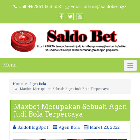
Skip
Call:
+62851 563 653
|
Email:
admin@saldobet.xyz
to
content
Menu
Home
Agen Bola
Maxbet Merupakan Sebuah Agen Judi Bola Terpercaya
Maxbet Merupakan Sebuah Agen
Judi Bola Terpercaya
SaldoBlogSpot
Agen Bola
Maret 23, 2022