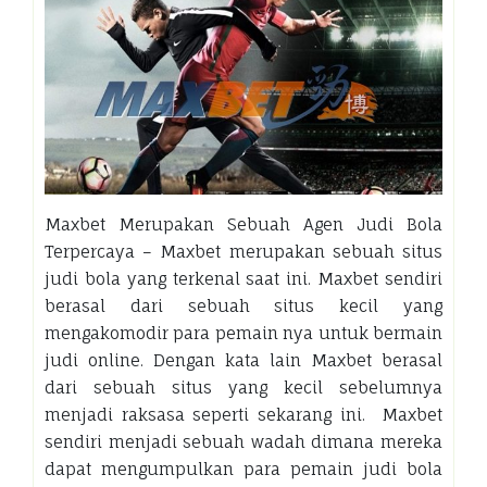
Maxbet Merupakan Sebuah Agen Judi Bola
Terpercaya – Maxbet merupakan sebuah situs
judi bola yang terkenal saat ini. Maxbet sendiri
berasal dari sebuah situs kecil yang
mengakomodir para pemain nya untuk bermain
judi online. Dengan kata lain Maxbet berasal
dari sebuah situs yang kecil sebelumnya
menjadi raksasa seperti sekarang ini. Maxbet
sendiri menjadi sebuah wadah dimana mereka
dapat mengumpulkan para pemain judi bola