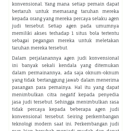
konvensional. Yang mana setiap pemain dapat
bertaruh untuk memasang taruhan mereka
kepada orang yang mereka percaya selaku agen
judi tersebut. Setiap agen pada umumnya
memiliki akses terhadap 1 situs bola tertentu
sebagai pegangan mereka untuk meletakan
taruhan mereka tersebut.
Dalam perjalanannya agen judi konvensional
ini banyak sekali kendala yang ditemukan
dalam permainannya, ada saja oknum-oknum
yang tidak bertanggung jawab dalam menerima
pasangan para pemainya. Hal itu yang dapat
menimbulkan citra negatif kepada penyedia
jasa judi tersebut. Sehingga menimbulkan rasa
tidak percaya kepada beberapa agen judi
konvensional tersebut. Seiring perkembangan
teknologi modern saat ini. Perkembangan judi