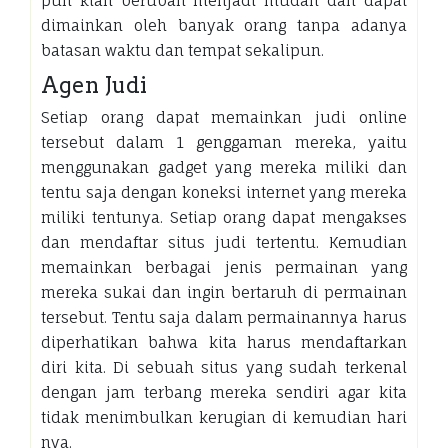
pun kian berubah menjadi mudah dan dapat
dimainkan oleh banyak orang tanpa adanya
batasan waktu dan tempat sekalipun.
Agen Judi
Setiap orang dapat memainkan judi online
tersebut dalam 1 genggaman mereka, yaitu
menggunakan gadget yang mereka miliki dan
tentu saja dengan koneksi internet yang mereka
miliki tentunya. Setiap orang dapat mengakses
dan mendaftar situs judi tertentu. Kemudian
memainkan berbagai jenis permainan yang
mereka sukai dan ingin bertaruh di permainan
tersebut. Tentu saja dalam permainannya harus
diperhatikan bahwa kita harus mendaftarkan
diri kita. Di sebuah situs yang sudah terkenal
dengan jam terbang mereka sendiri agar kita
tidak menimbulkan kerugian di kemudian hari
nya.