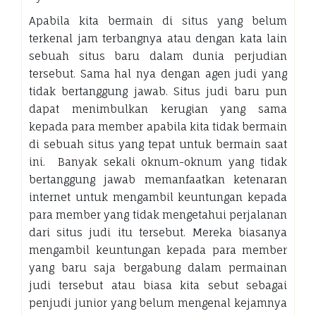
Apabila kita bermain di situs yang belum
terkenal jam terbangnya atau dengan kata lain
sebuah situs baru dalam dunia perjudian
tersebut. Sama hal nya dengan agen judi yang
tidak bertanggung jawab. Situs judi baru pun
dapat menimbulkan kerugian yang sama
kepada para member apabila kita tidak bermain
di sebuah situs yang tepat untuk bermain saat
ini. Banyak sekali oknum-oknum yang tidak
bertanggung jawab memanfaatkan ketenaran
internet untuk mengambil keuntungan kepada
para member yang tidak mengetahui perjalanan
dari situs judi itu tersebut. Mereka biasanya
mengambil keuntungan kepada para member
yang baru saja bergabung dalam permainan
judi tersebut atau biasa kita sebut sebagai
penjudi junior yang belum mengenal kejamnya