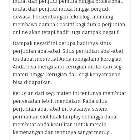
mulai dari penjudi pemula hingga profesional,
mulai dari penjudi muda hingga penjudi
dewasa. Perkembangan teknologi memang
membawa dampak positif bagi dunia perjudian
online akan tetapi hadir juga dampak negatif.
Dampak negatif ini berupa hadirnya situs
perjudian abal-abal. Situs perjudian abal-abal
ini dapat membuat Anda mengalami kerugian.
Anda bisa mengalami kerugian mulai dari segi
materi hingga kerugian dari segi kenyamanan
bisa didapatkan.
Kerugian dari segi materi ini tentunya membuat
penyesalan lebih mendalam. Pada situs
perjudian abal-abal ini biasanya sistem
permainan slot tidak fairplay sehingga dapat
membuat Anda kesulitan untuk meraih
kemenangan dan tentunya sangat merugi.