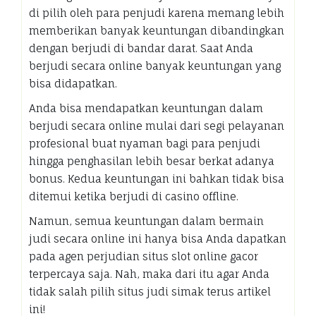
di pilih oleh para penjudi karena memang lebih
memberikan banyak keuntungan dibandingkan
dengan berjudi di bandar darat. Saat Anda
berjudi secara online banyak keuntungan yang
bisa didapatkan.
Anda bisa mendapatkan keuntungan dalam
berjudi secara online mulai dari segi pelayanan
profesional buat nyaman bagi para penjudi
hingga penghasilan lebih besar berkat adanya
bonus. Kedua keuntungan ini bahkan tidak bisa
ditemui ketika berjudi di casino offline.
Namun, semua keuntungan dalam bermain
judi secara online ini hanya bisa Anda dapatkan
pada agen perjudian situs slot online gacor
terpercaya saja. Nah, maka dari itu agar Anda
tidak salah pilih situs judi simak terus artikel
ini!