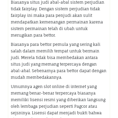
Biasanya situs judi abal-abal sistem perjudian
tidak fairplay. Dengan sistem perjudian tidak
fairplay ini maka para penjudi akan sulit
mendapatkan kemenangan permainan karena
sistem permainan telah di ubah untuk
merugikan para bettor.
Biasanya para bettor pemula yang sering kali
salah dalam memilih tempat untuk bermain
judi. Merela tidak bisa membedakan antara
situs judi yang memang terpercaya dengan
abal-abal. Sebenarnya para bettor dapat dengan
mudah membedakannya.
Umumnya agen slot online di internet yang
memang benar-benar terpercaya biasanya
memiliki lisensi resmi yang diberikan langsung
oleh lembaga perjudian seperti Pagcor atau
sejsninya. Lisensi dapat menjadi bukti bahwa