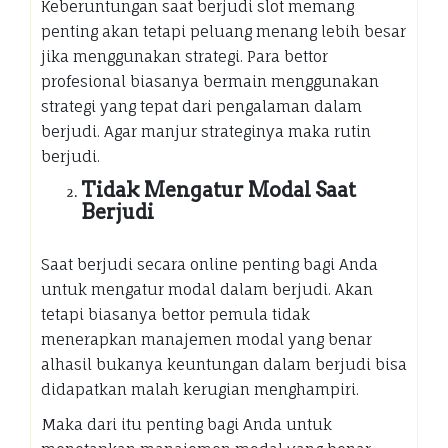
Keberuntungan saat berjudi slot memang
penting akan tetapi peluang menang lebih besar
jika menggunakan strategi. Para bettor
profesional biasanya bermain menggunakan
strategi yang tepat dari pengalaman dalam
berjudi. Agar manjur strateginya maka rutin
berjudi.
Tidak Mengatur Modal Saat
Berjudi
Saat berjudi secara online penting bagi Anda
untuk mengatur modal dalam berjudi. Akan
tetapi biasanya bettor pemula tidak
menerapkan manajemen modal yang benar
alhasil bukanya keuntungan dalam berjudi bisa
didapatkan malah kerugian menghampiri.
Maka dari itu penting bagi Anda untuk