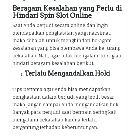
Beragam Kesalahan yang Perlu di
Hindari Spin Slot Online
Saat Anda berjudi secara online dan ingin
mendapatkan penghasilan yang maksimal,
maka cobalah untuk menghindari beragam
kesalahan yang bisa membawa Anda ke jurang
kekalahan. Nah, agar tidak mengalami kerugian
hindari beragam kesalahan berikut.
Terlalu Mengandalkan Hoki
Tips pertama agar Anda bisa mendapatkan
penghasilan dalam berjudi yang lebih besar
maka jangan sampai Anda mengandalkan hoki.
Banyak para penjudi saat bermain sering kali
mengalami kekalahan karena terlalu
bergantung terhadap keberuntungan.