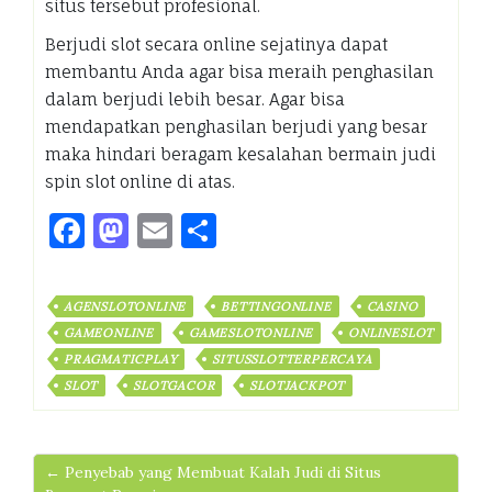
situs tersebut profesional.
Berjudi slot secara online sejatinya dapat
membantu Anda agar bisa meraih penghasilan
dalam berjudi lebih besar. Agar bisa
mendapatkan penghasilan berjudi yang besar
maka hindari beragam kesalahan bermain judi
spin slot online di atas.
Facebook
Mastodon
Email
Share
AGENSLOTONLINE
BETTINGONLINE
CASINO
GAMEONLINE
GAMESLOTONLINE
ONLINESLOT
PRAGMATICPLAY
SITUSSLOTTERPERCAYA
SLOT
SLOTGACOR
SLOTJACKPOT
← Penyebab yang Membuat Kalah Judi di Situs