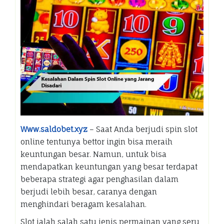
Www.saldobet.xyz
– Saat Anda berjudi spin slot
online tentunya bettor ingin bisa meraih
keuntungan besar. Namun, untuk bisa
mendapatkan keuntungan yang besar terdapat
beberapa strategi agar penghasilan dalam
berjudi lebih besar, caranya dengan
menghindari beragam kesalahan.
Slot ialah salah satu jenis permainan yang seru