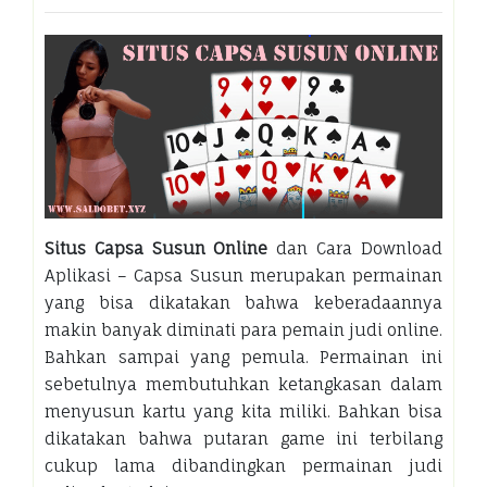
Situs Capsa Susun Online
dan Cara Download
Aplikasi – Capsa Susun merupakan permainan
yang bisa dikatakan bahwa keberadaannya
makin banyak diminati para pemain judi online.
Bahkan sampai yang pemula. Permainan ini
sebetulnya membutuhkan ketangkasan dalam
menyusun kartu yang kita miliki. Bahkan bisa
dikatakan bahwa putaran game ini terbilang
cukup lama dibandingkan permainan judi