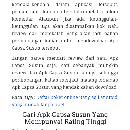
kendala-kendala dalam aplikasi tersebut,
pemain lain akan memberi tahu melalui kolom
komentar. Ataupun jika ada keunggulan-
keunggulan juga akan disampaikan kok. Nah,
review dari merekalah yang akan jadi bahan
pertimbangan kalian untuk mendownload Apk
Capsa Susun tersebut.
Jangan hanya mencari review dari satu Apk
Capsa Susun saja, cari sebanyak mungkin
review dari Apk Capsa Susun lainnya sehingga
pertimbangan kalian menjadi matang terhadap
Apk Capsa Susun yang hendak kalian download.
Baca juga :
Daftar poker online uang asli android
yang mudah tanpa ribet
Cari Apk Capsa Susun Yang
Mempunyai Rating Tinggi