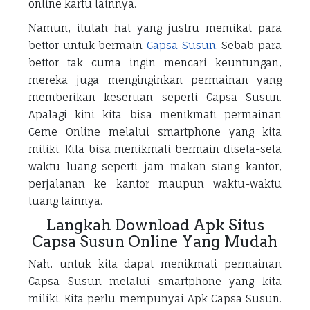
online kartu lainnya.
Namun, itulah hal yang justru memikat para
bettor untuk bermain
Capsa Susun
. Sebab para
bettor tak cuma ingin mencari keuntungan,
mereka juga menginginkan permainan yang
memberikan keseruan seperti Capsa Susun.
Apalagi kini kita bisa menikmati permainan
Ceme Online melalui smartphone yang kita
miliki. Kita bisa menikmati bermain disela-sela
waktu luang seperti jam makan siang kantor,
perjalanan ke kantor maupun waktu-waktu
luang lainnya.
Langkah Download Apk Situs
Capsa Susun Online Yang Mudah
Nah, untuk kita dapat menikmati permainan
Capsa Susun melalui smartphone yang kita
miliki. Kita perlu mempunyai Apk Capsa Susun.