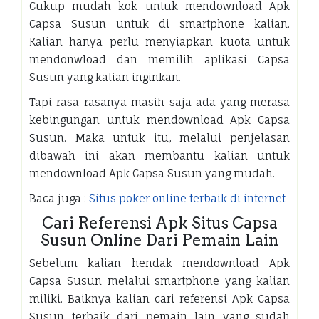
Cukup mudah kok untuk mendownload Apk
Capsa Susun untuk di smartphone kalian.
Kalian hanya perlu menyiapkan kuota untuk
mendonwload dan memilih aplikasi Capsa
Susun yang kalian inginkan.
Tapi rasa-rasanya masih saja ada yang merasa
kebingungan untuk mendownload Apk Capsa
Susun. Maka untuk itu, melalui penjelasan
dibawah ini akan membantu kalian untuk
mendownload Apk Capsa Susun yang mudah.
Baca juga :
Situs poker online terbaik di internet
Cari Referensi Apk Situs Capsa
Susun Online Dari Pemain Lain
Sebelum kalian hendak mendownload Apk
Capsa Susun melalui smartphone yang kalian
miliki. Baiknya kalian cari referensi Apk Capsa
Susun terbaik dari pemain lain yang sudah