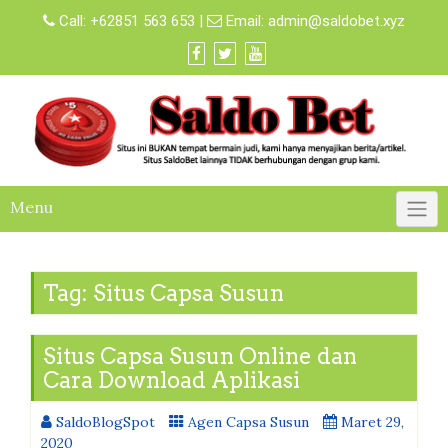
Skip
Call:
+62851 563 653
|
Email:
admin@saldobet.xyz
to
content
Menu
Tag:
Situs Capsa Susun
Situs Capsa Susun Online dan
Cara Download Aplikasi
SaldoBlogSpot
Agen Capsa Susun
Maret 29,
2020