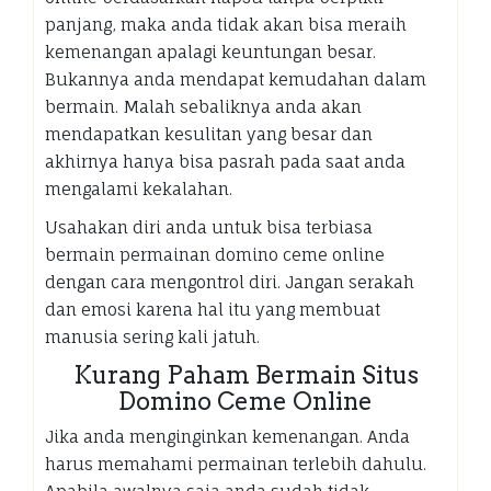
panjang, maka anda tidak akan bisa meraih
kemenangan apalagi keuntungan besar.
Bukannya anda mendapat kemudahan dalam
bermain. Malah sebaliknya anda akan
mendapatkan kesulitan yang besar dan
akhirnya hanya bisa pasrah pada saat anda
mengalami kekalahan.
Usahakan diri anda untuk bisa terbiasa
bermain permainan domino ceme online
dengan cara mengontrol diri. Jangan serakah
dan emosi karena hal itu yang membuat
manusia sering kali jatuh.
Kurang Paham Bermain Situs
Domino Ceme Online
Jika anda menginginkan kemenangan. Anda
harus memahami permainan terlebih dahulu.