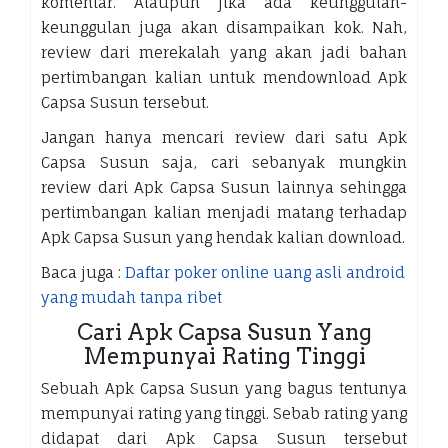
komentar. Ataupun jika ada keunggulan-
keunggulan juga akan disampaikan kok. Nah,
review dari merekalah yang akan jadi bahan
pertimbangan kalian untuk mendownload Apk
Capsa Susun tersebut.
Jangan hanya mencari review dari satu Apk
Capsa Susun saja, cari sebanyak mungkin
review dari Apk Capsa Susun lainnya sehingga
pertimbangan kalian menjadi matang terhadap
Apk Capsa Susun yang hendak kalian download.
Baca juga :
Daftar poker online uang asli android
yang mudah tanpa ribet
Cari Apk Capsa Susun Yang
Mempunyai Rating Tinggi
Sebuah Apk Capsa Susun yang bagus tentunya
mempunyai rating yang tinggi. Sebab rating yang
didapat dari Apk Capsa Susun tersebut