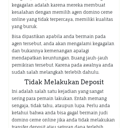
kegagalan adalah karena mereka membuat
kesalahan dengan memilih agen domino ceme
online yang tidak terpercaya, memiliki kualitas
yang buruk.
Bisa dipastikan apabila anda bermain pada
agen tersebut, anda akan mengalami kegagalan
dan bukannya kemenangan apalagi
mendapatkan keuntungan. Buang jauh-jauh
pemikiran tersebut. Karena pada awalnya anda
sudah salah melangkah terlebih dahulu.
Tidak Melakukan Deposit
Ini adalah salah satu kejadian yang sangat
sering para pemain lakukan. Entah memang
sengaja, tidak tahu, ataupun lupa. Perlu anda
ketahui bahwa anda bisa gagal bermain judi
domino ceme online jika anda tidak melakukan
transfer deposit atau setoran dana terlebih