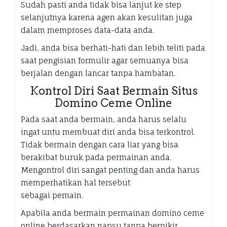
Sudah pasti anda tidak bisa lanjut ke step
selanjutnya karena agen akan kesulitan juga
dalam memproses data-data anda.
Jadi, anda bisa berhati-hati dan lebih teliti pada
saat pengisian formulir agar semuanya bisa
berjalan dengan lancar tanpa hambatan.
Kontrol Diri Saat Bermain Situs
Domino Ceme Online
Pada saat anda bermain, anda harus selalu
ingat untu membuat diri anda bisa terkontrol.
Tidak bermain dengan cara liar yang bisa
berakibat buruk pada permainan anda.
Mengontrol diri sangat penting dan anda harus
memperhatikan hal tersebut
sebagai pemain.
Apabila anda bermain permainan domino ceme
online berdasarkan napsu tanpa berpikir