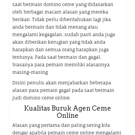
saat bermain domino ceme yang didasarkan
oleh berbagai macam alasan yang mereka
berikan. Tidak perlu diberitahukan lagi jika
anda bermain dan tidak menang atau
mengalami kegagalan, sudah pasti anda juga
akan diberikan kerugian yang tidak anda
harapkan dan semua orang harapkan juga
tentunya. Pada saat bermain dan gagal,
biasanya para pemain memiliki alasannya
masing-masing.
Disini penulis akan menjabarkan beberapa
alasan para pemain gagal pada saat bermain
judi domino ceme online.
Kualitas Buruk Agen Ceme
Online
Alasan yang pertama dan paling sering kita
dengar apabila pemain ceme online mengalami