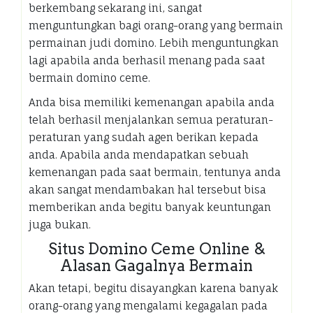
berkembang sekarang ini, sangat
menguntungkan bagi orang-orang yang bermain
permainan judi domino. Lebih menguntungkan
lagi apabila anda berhasil menang pada saat
bermain domino ceme.
Anda bisa memiliki kemenangan apabila anda
telah berhasil menjalankan semua peraturan-
peraturan yang sudah agen berikan kepada
anda. Apabila anda mendapatkan sebuah
kemenangan pada saat bermain, tentunya anda
akan sangat mendambakan hal tersebut bisa
memberikan anda begitu banyak keuntungan
juga bukan.
Situs Domino Ceme Online &
Alasan Gagalnya Bermain
Akan tetapi, begitu disayangkan karena banyak
orang-orang yang mengalami kegagalan pada