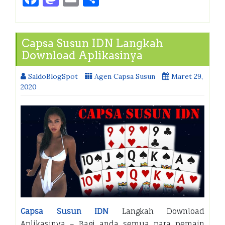
Capsa Susun IDN Langkah
Download Aplikasinya
SaldoBlogSpot
Agen Capsa Susun
Maret 29,
2020
Capsa Susun IDN
Langkah Download
Aplikasinya – Bagi anda semua para pemain