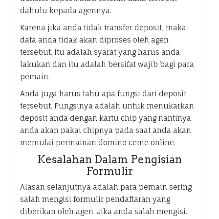
dahulu kepada agennya.
Karena jika anda tidak transfer deposit, maka
data anda tidak akan diproses oleh agen
tersebut. Itu adalah syarat yang harus anda
lakukan dan itu adalah bersifat wajib bagi para
pemain.
Anda juga harus tahu apa fungsi dari deposit
tersebut. Fungsinya adalah untuk menukarkan
deposit anda dengan kartu chip yang nantinya
anda akan pakai chipnya pada saat anda akan
memulai permainan domino ceme online.
Kesalahan Dalam Pengisian
Formulir
Alasan selanjutnya adalah para pemain sering
salah mengisi formulir pendaftaran yang
diberikan oleh agen. Jika anda salah mengisi.