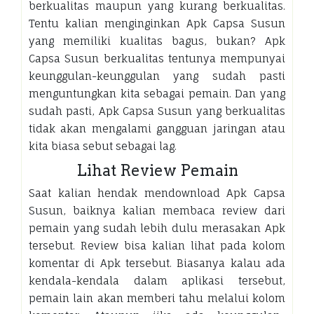
berkualitas maupun yang kurang berkualitas.
Tentu kalian menginginkan Apk Capsa Susun
yang memiliki kualitas bagus, bukan? Apk
Capsa Susun berkualitas tentunya mempunyai
keunggulan-keunggulan yang sudah pasti
menguntungkan kita sebagai pemain. Dan yang
sudah pasti, Apk Capsa Susun yang berkualitas
tidak akan mengalami gangguan jaringan atau
kita biasa sebut sebagai lag.
Lihat Review Pemain
Saat kalian hendak mendownload Apk Capsa
Susun, baiknya kalian membaca review dari
pemain yang sudah lebih dulu merasakan Apk
tersebut. Review bisa kalian lihat pada kolom
komentar di Apk tersebut. Biasanya kalau ada
kendala-kendala dalam aplikasi tersebut,
pemain lain akan memberi tahu melalui kolom