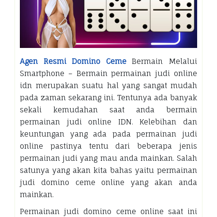
Agen Resmi Domino Ceme
Bermain Melalui
Smartphone – Bermain permainan judi online
idn merupakan suatu hal yang sangat mudah
pada zaman sekarang ini. Tentunya ada banyak
sekali kemudahan saat anda bermain
permainan judi online IDN. Kelebihan dan
keuntungan yang ada pada permainan judi
online pastinya tentu dari beberapa jenis
permainan judi yang mau anda mainkan. Salah
satunya yang akan kita bahas yaitu permainan
judi domino ceme online yang akan anda
mainkan.
Permainan judi domino ceme online saat ini